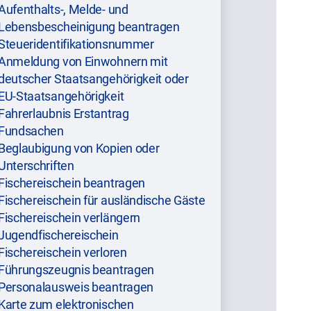
Aufenthalts-, Melde- und
Lebensbescheinigung beantragen
Steueridentifikationsnummer
Anmeldung von Einwohnern mit
deutscher Staatsangehörigkeit oder
EU-Staatsangehörigkeit
Fahrerlaubnis Erstantrag
Fundsachen
Beglaubigung von Kopien oder
Unterschriften
Fischereischein beantragen
Fischereischein für ausländische Gäste
Fischereischein verlängern
Jugendfischereischein
Fischereischein verloren
Führungszeugnis beantragen
Personalausweis beantragen
Karte zum elektronischen